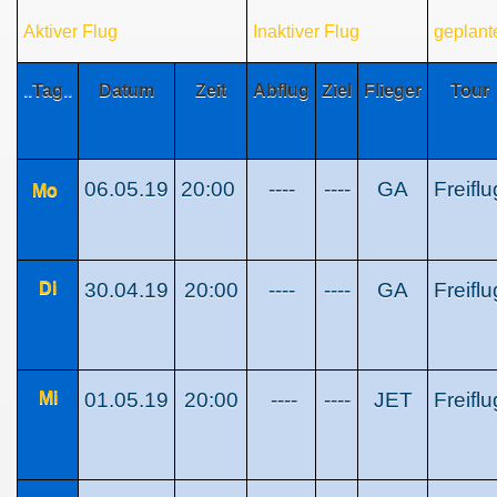
Aktiver Flug
Inaktiver Flug
geplant
..
Tag
..
Datum
Zeit
Abflug
Ziel
Flieger
Tour
06.05.19
20:00
----
----
GA
Freiflu
Mo
Di
30.04.19
20:00
----
----
GA
Freiflu
Mi
01.05.19
20:00
----
----
JET
Freiflu